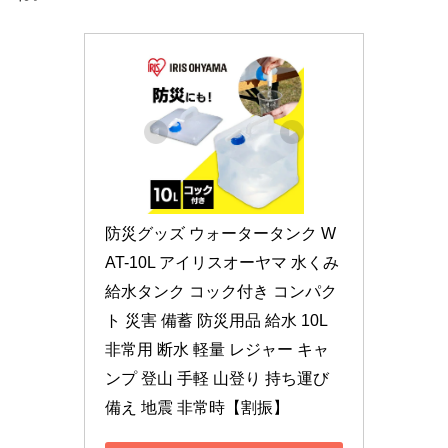
防災グッズ ウォータータンク W
AT-10L アイリスオーヤマ 水くみ 
給水タンク コック付き コンパク
ト 災害 備蓄 防災用品 給水 10L 
非常用 断水 軽量 レジャー キャ
ンプ 登山 手軽 山登り 持ち運び 
備え 地震 非常時【割振】