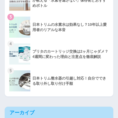
が教える「水素を逃さない」保存術とおすす
めボトル
3
日本トリムの水素水は効果なし？10年以上愛
用者のリアルな本音
4
ブリタのカートリッジ交換は2ヶ月じゃダメ？
4週間に変わった理由と注意点を徹底解説
5
日本トリム整水器の引越し対応！自分ででき
る取り外し取り付け手順
アーカイブ